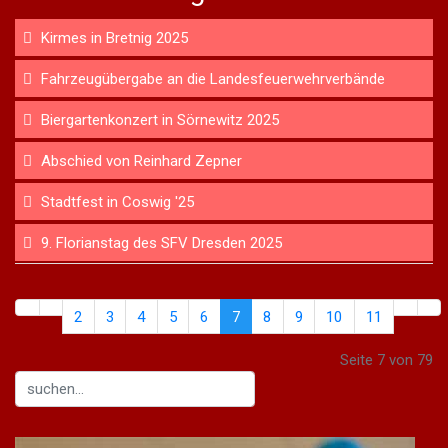
Kirmes in Bretnig 2025
Fahrzeugübergabe an die Landesfeuerwehrverbände
Biergartenkonzert in Sörnewitz 2025
Abschied von Reinhard Zepner
Stadtfest in Coswig '25
9. Florianstag des SFV Dresden 2025
2
3
4
5
6
7
8
9
10
11
Seite 7 von 79