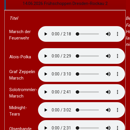
14.06.2026 Frühschoppen Dresden-Rockau 2
Titel
B
Fe
Marsch der
Hi
Feuerwehr
la
ni
Alois-Polka
Graf Zeppelin
Marsch
Solotrommler-
Marsch
Midnight-
Tears
Olsenbande