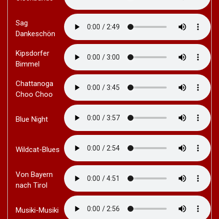
Sag
Dankeschön
Kipsdorfer
Bimmel
Chattanoga
Choo Choo
Blue Night
Wildcat-Blues
Von Bayern
nach Tirol
Musiki-Musiki