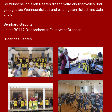
So wünsche ich allen Gästen dieser Seite ein friedvolles und
gesegnetes Weihnachtsfest und einen guten Rutsch ins Jahr
2025.
Bernhard Glaubitz
Leiter BO112 Blasorchester Feuerwehr Dresden
Bilder des Jahres: