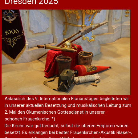
Dresden 2025
Anlässlich des 9. Internationalen Florianstages begleiteten wir
in unserer aktuellen Besetzung und musikalischen Leitung zum
2. Mal den Ökumenischen Gottesdienst in unserer
schönen Frauenkirche. *)
Die Kirche war gut besucht, selbst die oberen Emporen waren
besetzt. Es erklangen bei bester Frauenkirchen-Akustik Bläser-,