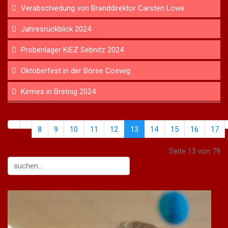
Verabschiedung von Branddirektor Carsten Löwe
Jahresrückblick 2024
Probenlager KiEZ Sebnitz 2024
Oktoberfest in der Börse Coswig
Kirmes in Bretnig 2024
8
9
10
11
12
13
14
15
16
17
Seite 13 von 79