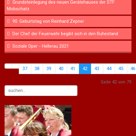
Grundsteinlegung des neuen Gerätehauses der STF
Mobschatz
90. Geburtstag von Reinhard Zepner
Der Chef der Feuerwehr begibt sich in den Ruhestand
Soziale Oper - Hellerau 2021
37
38
39
40
41
42
43
44
45
46
Seite 42 von 79