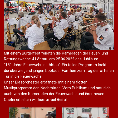
Mit einem Bürgerfest feierten die Kameraden der Feuer- und
Rettungswache 4 Löbtau am 25.06.2022 das Jubiläum
"150 Jahre Feuerwehr in Löbtau". Ein tolles Programm lockte
die überwiegend jungen Löbtauer Familien zum Tag der offenen
Tür in die Feuerwache.
Unser Blasorchester eröffnete mit einem flotten
Musikprogramm den Nachmittag. Vom Publikum und natürlich
auch von den Kameraden der Feuerwache und ihrer neuen
Chefin erhielten wir hierfür viel Beifall.