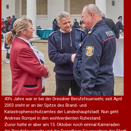
43½ Jahre war er bei der Dresdner Berufsfeuerwehr, seit April
2003 steht er an der Spitze des Brand- und
Katastrophenschutzamtes der Landeshauptstadt. Nun geht
Andreas Rümpel in den wohlverdienten Ruhestand.
Zuvor hatte er aber am 15. Oktober noch einmal Kameraden
der Berufsfeuerwehr und der Freiwilligen Feuerwehren der Stadt