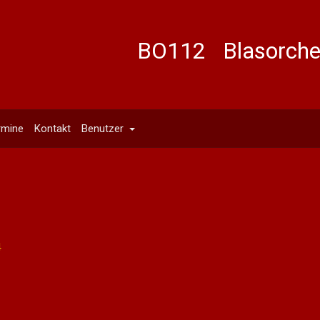
BO112 Blasorches
rmine
Kontakt
Benutzer
4