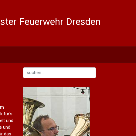
ter Feuerwehr Dresden
im
k für's
elt und
e und
ür das