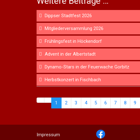
Weitere Beiträge …
Dippser Stadtfest 2026
Mitgliederversammlung 2026
Frühlingsfest in Höckendorf
Advent in der Albertstadt
Dynamo-Stars in der Feuerwache Gorbitz
Herbstkonzert in Fischbach
1
2
3
4
5
6
7
8
9
Impressum