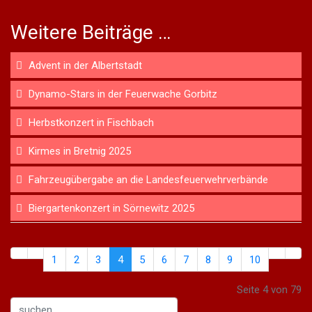
Weitere Beiträge …
Advent in der Albertstadt
Dynamo-Stars in der Feuerwache Gorbitz
Herbstkonzert in Fischbach
Kirmes in Bretnig 2025
Fahrzeugübergabe an die Landesfeuerwehrverbände
Biergartenkonzert in Sörnewitz 2025
1
2
3
4
5
6
7
8
9
10
Seite 4 von 79