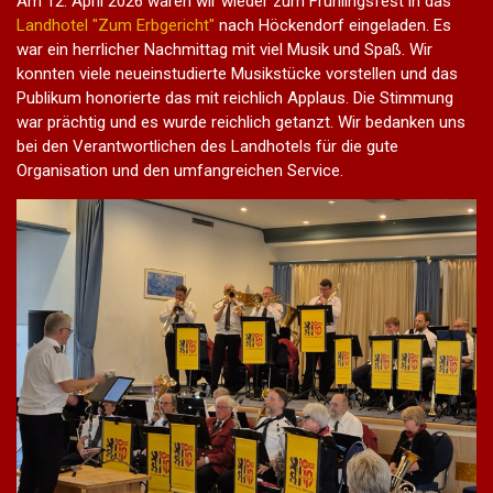
Am 12. April 2026 waren wir wieder zum Frühlingsfest in das
Landhotel "Zum Erbgericht"
nach Höckendorf eingeladen. Es
war ein herrlicher Nachmittag mit viel Musik und Spaß. Wir
konnten viele neueinstudierte Musikstücke vorstellen und das
Publikum honorierte das mit reichlich Applaus. Die Stimmung
war prächtig und es wurde reichlich getanzt. Wir bedanken uns
bei den Verantwortlichen des Landhotels für die gute
Organisation und den umfangreichen Service.